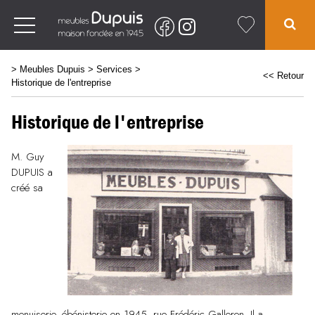
>
Meubles Dupuis
>
Services
>
<< Retour
Historique de l'entreprise
Historique de l'entreprise
M. Guy
DUPUIS a
créé sa
menuiserie- ébénisterie en 1945, rue Frédéric Galleron. Il a