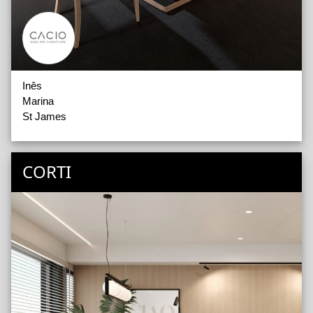
Inês
Marina
St James
CORTI