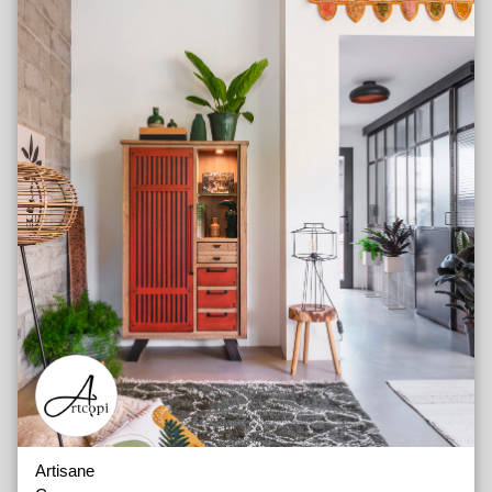
Odyssée
Romance
Talos
Thalès
Vauban
Whitney
Bahuts
Meubles Hauts
Tables
Vaisseliers
Artisane