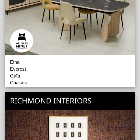
Etna
Everest
Gaïa
Chaises
Enfilades Buffets
Tables de repas
RICHMOND INTERIORS
Armoirettes et Vitrines