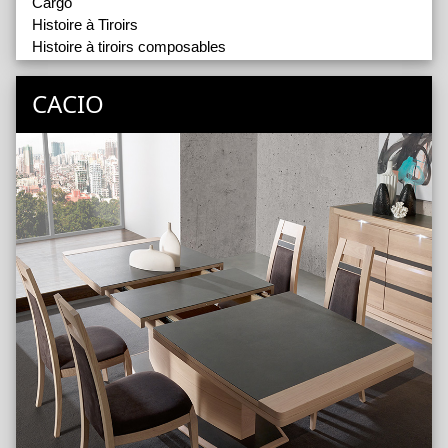
Cargo
Histoire à Tiroirs
Histoire à tiroirs composables
Nuances
Passerelle
CACIO