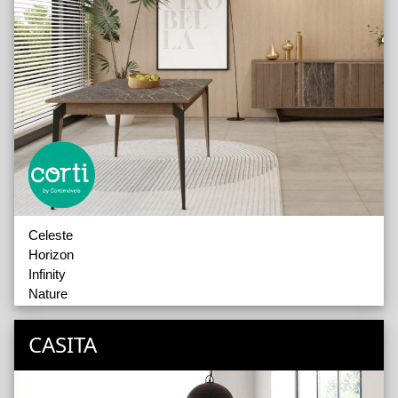
Celeste
Horizon
Infinity
Nature
Piano
Sylt
CASITA