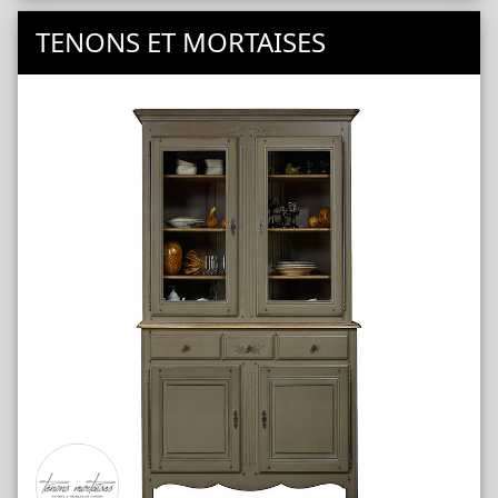
Tables
Tables 2
TENONS ET MORTAISES
Tables 3