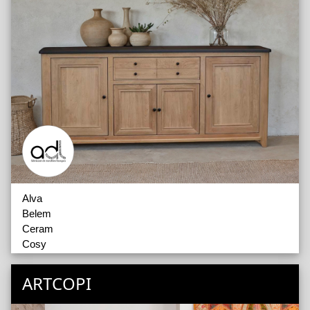
Alva
Belem
Ceram
Cosy
Haussmann
Indus
ARTCOPI
Magellan
Néo