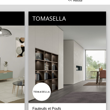
<< Retour
TOMASELLA
Fauteuils et Poufs