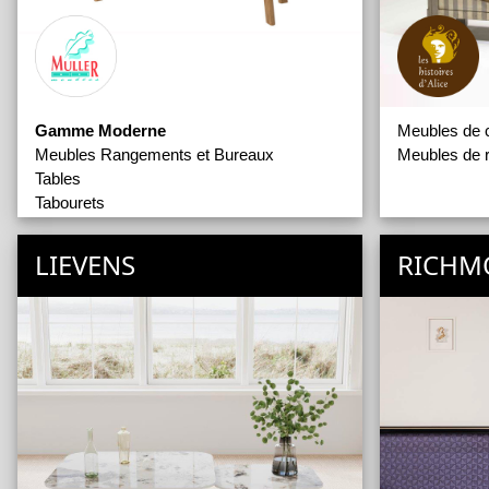
Gamme Moderne
Meubles de
Meubles Rangements et Bureaux
Meubles de 
Tables
Tabourets
Valets et Psyché
Gamme Rustique
LIEVENS
RICHM
Chaises Tabourets Bancs
Coffres
Etagères
Meubles Rangements et Bureaux
Sellettes et Consoles
Tables
Valets Psyché et Perroquet