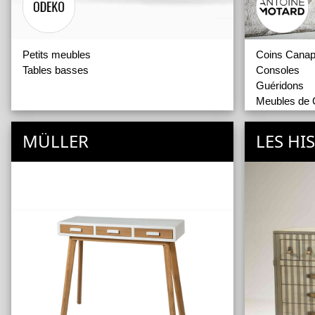
Petits meubles
Coins Cana
Tables basses
Consoles
Guéridons
Meubles de
Meubles TV
Tables bass
MÜLLER
LES HI
Tables bass