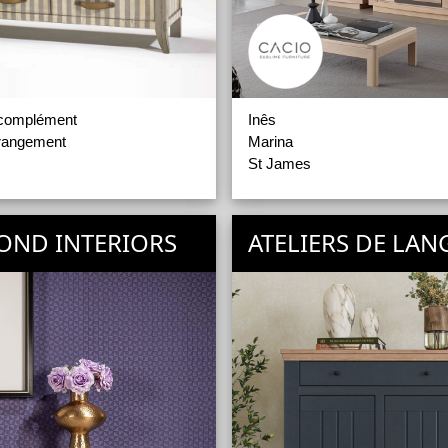
 complément
Inês
rangement
Marina
St James
OND INTERIORS
ATELIERS DE LAN