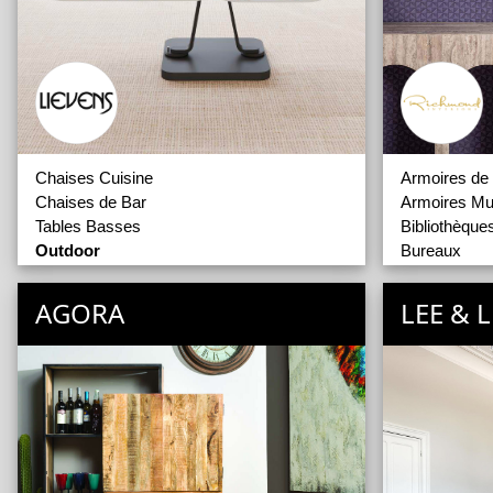
Chaises Cuisine
Armoires de
Chaises de Bar
Armoires Mu
Tables Basses
Bibliothèque
Outdoor
Bureaux
Outdoor
Consoles
Meubles Bar
AGORA
LEE & 
Meubles TV
Petits Meubl
Poufs
Tables Bass
Tables d'App
Tables de Ba
Tabourets
Lits pour An