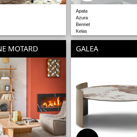
Apata
Azura
Bennet
Kelas
Racines Décoratives
Bancs
NE MOTARD
GALEA
Bureaux
Poufs