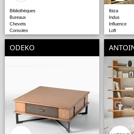
Bibliothèques
Ibiza
Bureaux
Indus
Chevets
Influence
Consoles
Loft
Etagères
Nako
Rangements
Nordic
ODEKO
ANTOI
Tables Basses et Bouts de Canapés
Ocean
Pure
Samudra