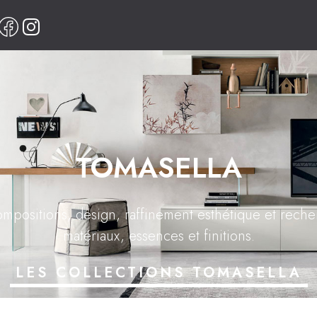
TOMASELLA
mpositions, design, raffinement esthétique et rec
matériaux, essences et finitions.
LES COLLECTIONS TOMASELLA