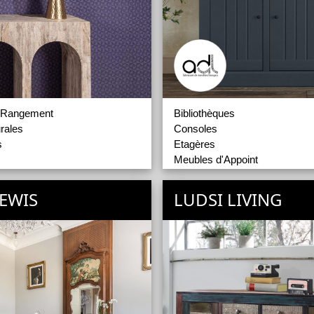
 Rangement
Bibliothèques
rales
Consoles
s
Etagères
Meubles d'Appoint
Meubles TV
Tables Basses
LEWIS
LUDSI LIVING
es
es
oint
r
imaux