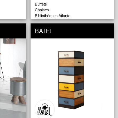
Buffets
Chaises
Bibliothèques Atlante
Bibliothèques Raise
Eléments composables Atlante
BATEL
Eléments composables Logica Plus
Eléments composables Time
Tables
Tables Basses