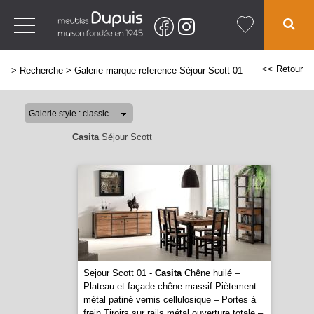
<< Retour
>
Recherche
>
Galerie marque reference Séjour Scott 01
Casita
Séjour Scott
Sejour Scott 01 -
Casita
Chêne huilé –
Plateau et façade chêne massif Piètement
métal patiné vernis cellulosique – Portes à
frein Tiroirs sur rails métal ouverture totale –