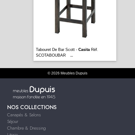
Tabouret De Bar Scott -
Casita
Réf.
SCOTABOUBAR
...
© 2026 Meubles Dupuis
NOS COLLECTIONS
Canapés & Salons
Séjour
Chambre & Dressing
Literie