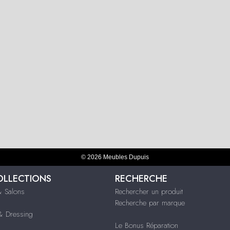
© 2026 Meubles Dupuis
OLLECTIONS
RECHERCHE
 Salons
Rechercher un produit
Recherche par marque
 Dressing
Le Bonus Réparation