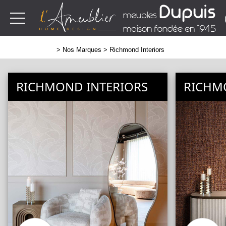
>
Nos Marques
> Richmond Interiors
RICHMOND INTERIORS
RICHM