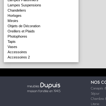
Lampes Suspensions
Chandeliers
Horloges
Miroirs
Objets de Décoration
Oreillers et Plaids
Photophores
Tapis
Vases
Accessoires
Accessoires 2
NOS C
Canapés &
Séjour
Chambre &
Literie