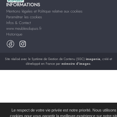
INFORMATIONS
Mentions légales et Politique relative aux cookies
Paramétrer les cookies
Infos & Contact
www.meublesdupuis.fr
Historique
Site réalisé avec le
Système de Gestion de Contenu (SGC)
imagenia
, créé et
développé en France par
mémoire d'images
.
Le respect de votre vie privée est notre priorité. Nous utilison
cookies pour vous garantir la meilleure expérience sur notre sit