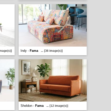
Indy -
Fama
image(s)]
...
[36 image(s)]
Sheldon -
Fama
...
[12 image(s)]