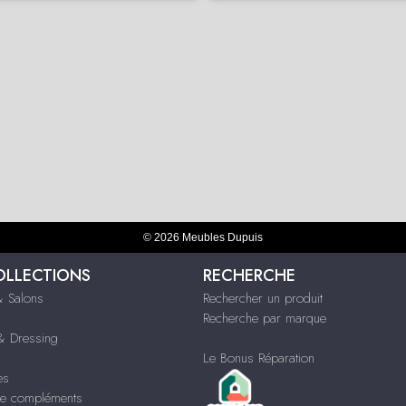
© 2026 Meubles Dupuis
OLLECTIONS
RECHERCHE
 Salons
Rechercher un produit
Recherche par marque
 Dressing
Le Bonus Réparation
es
e compléments