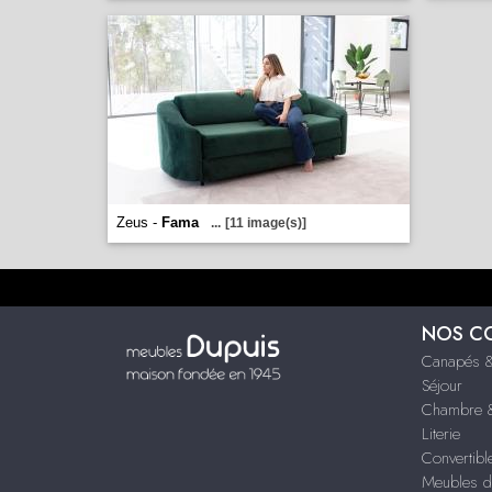
Zeus -
Fama
...
[11 image(s)]
NOS C
Canapés &
Séjour
Chambre &
Literie
Convertibl
Meubles d