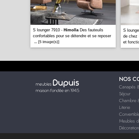
S lounger 7910 -
Himolla
Des fauteuils
S lounge
confortables pour se détendre et se reposer
de chez 
...
[5 image(s)]
et fonct
NOS C
Canapés &
Séjour
Chambre &
Literie
Convertibl
Meubles d
Décoration