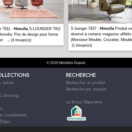
S lounger 7937 -
Himolla
Produit ex
r 7911 -
Himolla
S-LOUNGER 7911
réservé à certains magasins affili
himolla: Prix du design pour forme
(Monsieur Meuble, Crozatier, Meub
ion
...
[8 image(s)]
[1 image(s)]
© 2026 Meubles Dupuis
OLLECTIONS
RECHERCHE
 Salons
Rechercher un produit
Recherche par marque
 Dressing
Le Bonus Réparation
es
e compléments
|Tapis