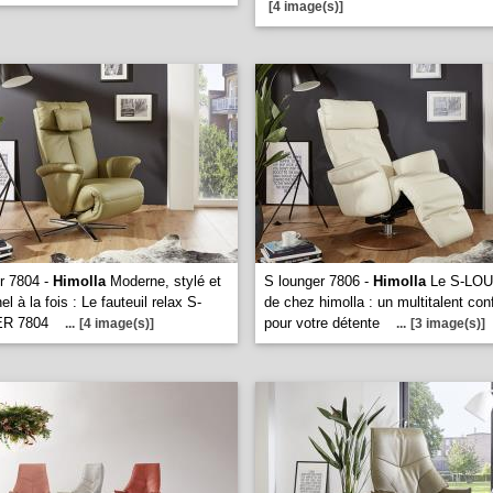
[4 image(s)]
r 7804 -
Himolla
Moderne, stylé et
S lounger 7806 -
Himolla
Le S-LO
el à la fois : Le fauteuil relax S-
de chez himolla : un multitalent con
R 7804
pour votre détente
...
[4 image(s)]
...
[3 image(s)]