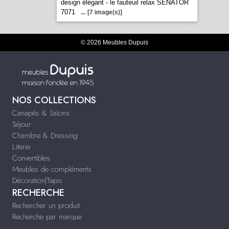
design élégant - le fauteuil relax SENATOR
7071
...
[7 image(s)]
© 2026 Meubles Dupuis
NOS COLLECTIONS
Canapés & Salons
Séjour
Chambre & Dressing
Literie
Convertibles
Meubles de compléments
Décoration|Tapis
RECHERCHE
Rechercher un produit
Recherche par marque