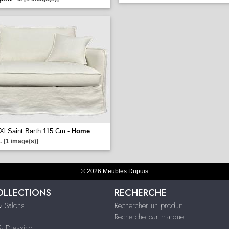
 Xl Saint Barth 115 Cm -
Home
.
[1 image(s)]
© 2026 Meubles Dupuis
OLLECTIONS
RECHERCHE
 Salons
Rechercher un produit
Recherche par marque
 Dressing