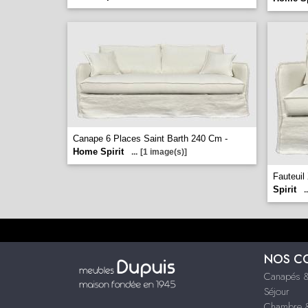
Canape 6 Places Saint Barth 240 Cm -
Home Spirit
...
[1 image(s)]
Fauteuil
Spirit
..
NOS C
Canapés &
Séjour
Chambre &