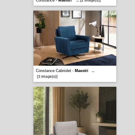
Constance -
Maestri
...
[2 image(s)]
Constance Cabriolet -
Maestri
...
[3 image(s)]