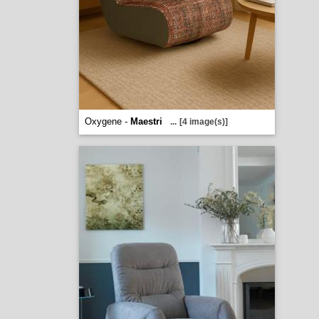
Oxygene -
Maestri
...
[4 image(s)]