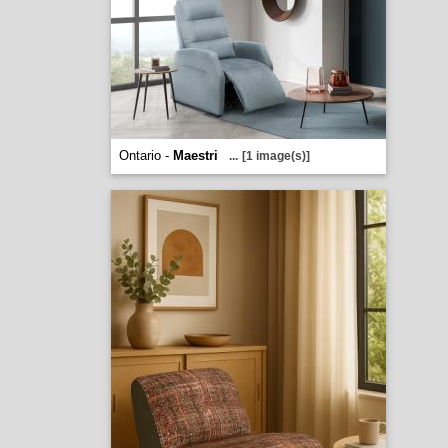
Ontario -
Maestri
...
[1 image(s)]