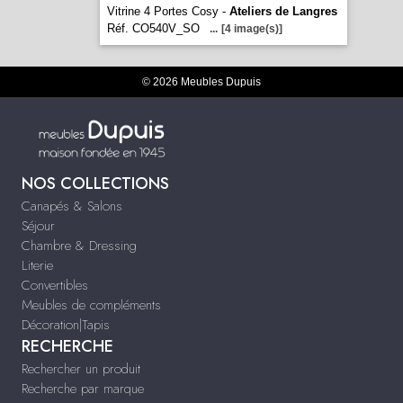
Vitrine 4 Portes Cosy -
Ateliers de Langres
Réf. CO540V_SO
...
[4 image(s)]
© 2026 Meubles Dupuis
NOS COLLECTIONS
Canapés & Salons
Séjour
Chambre & Dressing
Literie
Convertibles
Meubles de compléments
Décoration|Tapis
RECHERCHE
Rechercher un produit
Recherche par marque