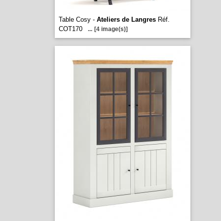
Table Cosy -
Ateliers de Langres
Réf.
COT170
...
[4 image(s)]