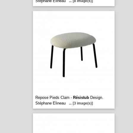
Stéphane Elineau
...
[8 image(s)]
Repose Pieds Clam -
Résistub
Design.
Stéphane Elineau
...
[3 image(s)]