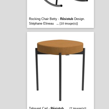
Rocking Chair Betty -
Résistub
Design.
Stéphane Elineau
...
[10 image(s)]
Tabouret Carl -
Résistub
...
[7 image(s)]