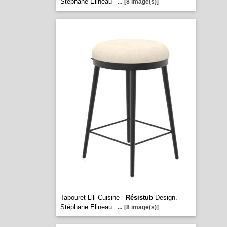
Stéphane Elineau
...
[8 image(s)]
Tabouret Lili Cuisine -
Résistub
Design.
Stéphane Elineau
...
[8 image(s)]