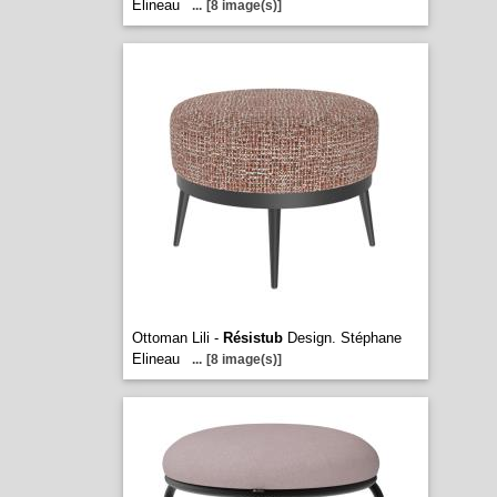
Elineau
...
[8 image(s)]
Ottoman Lili -
Résistub
Design. Stéphane
Elineau
...
[8 image(s)]