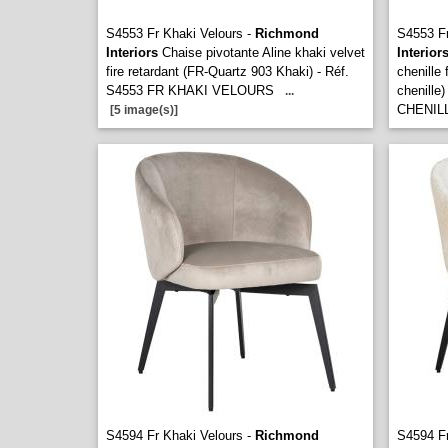
S4553 Fr Khaki Velours -
Richmond
S4553 Fr
Interiors
Chaise pivotante Aline khaki velvet
Interior
fire retardant (FR-Quartz 903 Khaki) - Réf.
chenille
S4553 FR KHAKI VELOURS
chenille
...
CHENIL
[5 image(s)]
S4594 Fr Khaki Velours -
Richmond
S4594 Fr