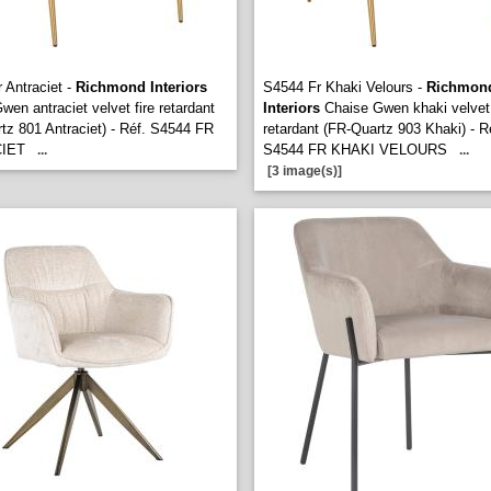
 Antraciet -
Richmond Interiors
S4544 Fr Khaki Velours -
Richmon
wen antraciet velvet fire retardant
Interiors
Chaise Gwen khaki velvet 
tz 801 Antraciet) - Réf. S4544 FR
retardant (FR-Quartz 903 Khaki) - R
IET
S4544 FR KHAKI VELOURS
...
...
[3 image(s)]