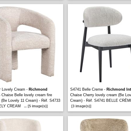
r Lovely Cream -
Richmond
S4741 Belle Creme -
Richmond Int
s
Chaise Belle lovely cream fire
Chaise Cherry lovely cream (Be Lov
t (Be Lovely 11 Cream) - Réf. S4733
Cream) - Réf. S4741 BELLE CRÈ
ELY CREAM
...
[5 image(s)]
[3 image(s)]