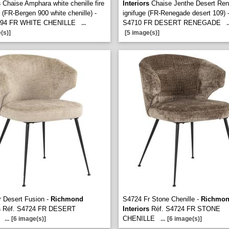
s
Chaise Amphara white chenille fire
Interiors
Chaise Jenthe Desert Re
t (FR-Bergen 900 white chenille) -
ignifuge (FR-Renegade desert 109) -
594 FR WHITE CHENILLE
S4710 FR DESERT RENEGADE
...
.
(s)]
[5 image(s)]
 Desert Fusion -
Richmond
S4724 Fr Stone Chenille -
Richmo
s
Réf. S4724 FR DESERT
Interiors
Réf. S4724 FR STONE
CHENILLE
...
[6 image(s)]
...
[6 image(s)]