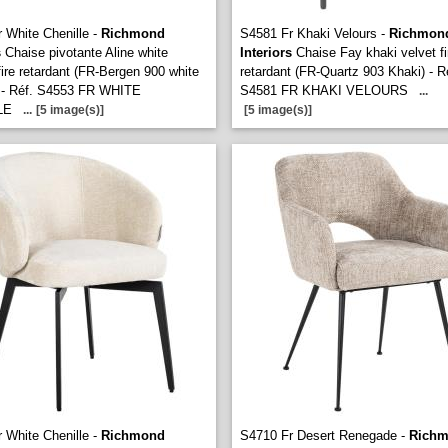
 White Chenille -
Richmond
S4581 Fr Khaki Velours -
Richmon
s
Chaise pivotante Aline white
Interiors
Chaise Fay khaki velvet fi
 fire retardant (FR-Bergen 900 white
retardant (FR-Quartz 903 Khaki) - R
) - Réf. S4553 FR WHITE
S4581 FR KHAKI VELOURS
...
LE
...
[5 image(s)]
[5 image(s)]
 White Chenille -
Richmond
S4710 Fr Desert Renegade -
Rich