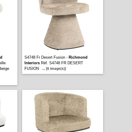
d
S4748 Fr Desert Fusion -
Richmond
ille
Interiors
Réf. S4748 FR DESERT
 beige
FUSION
...
[6 image(s)]