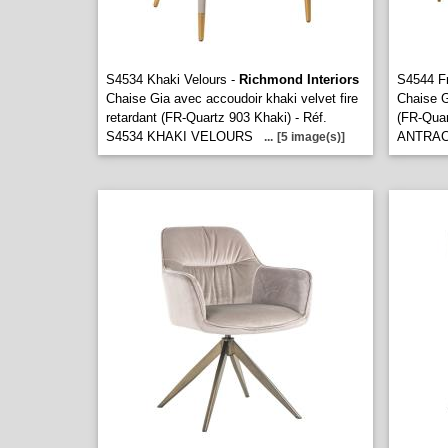
S4534 Khaki Velours -
Richmond Interiors
S4544 Fr
Chaise Gia avec accoudoir khaki velvet fire
Chaise G
retardant (FR-Quartz 903 Khaki) - Réf.
(FR-Quar
S4534 KHAKI VELOURS
ANTRAC
...
[5 image(s)]