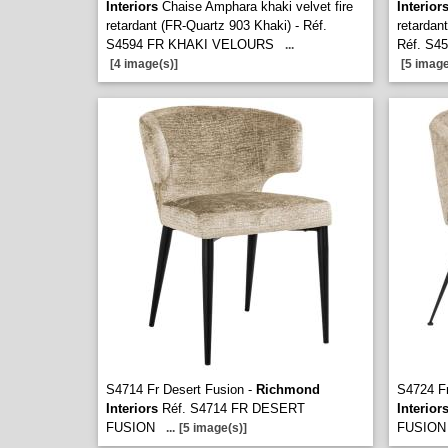
Interiors
Chaise Amphara khaki velvet fire
Interior
retardant (FR-Quartz 903 Khaki) - Réf.
retardan
S4594 FR KHAKI VELOURS
Réf. S4
...
[4 image(s)]
[5 image
S4714 Fr Desert Fusion -
Richmond
S4724 Fr
Interiors
Réf. S4714 FR DESERT
Interior
FUSION
FUSION
...
[5 image(s)]