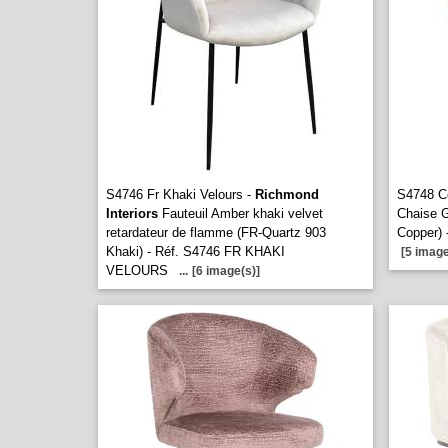
S4746 Fr Khaki Velours -
Richmond
S4748 C
Interiors
Fauteuil Amber khaki velvet
Chaise G
retardateur de flamme (FR-Quartz 903
Copper)
Khaki) - Réf. S4746 FR KHAKI
[5 image
VELOURS
...
[6 image(s)]