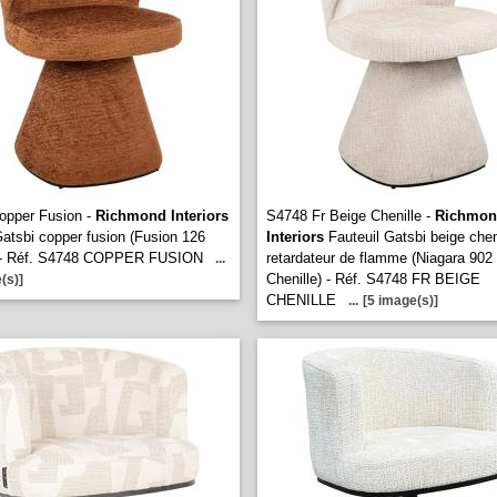
opper Fusion -
Richmond Interiors
S4748 Fr Beige Chenille -
Richmon
atsbi copper fusion (Fusion 126
Interiors
Fauteuil Gatsbi beige chen
 - Réf. S4748 COPPER FUSION
retardateur de flamme (Niagara 902
...
Chenille) - Réf. S4748 FR BEIGE
(s)]
CHENILLE
...
[5 image(s)]