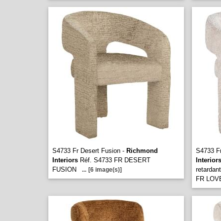
S4733 Fr Desert Fusion -
Richmond
S4733 F
Interiors
Réf. S4733 FR DESERT
Interior
FUSION
retardan
...
[6 image(s)]
FR LOV