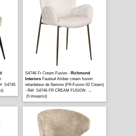
d
S4746 Fr Cream Fusion -
Richmond
n
Interiors
Fauteuil Amber cream fusion
éf. S4745
retardateur de flamme (FR-Fusion 02 Cream)
- Réf. S4746 FR CREAM FUSION
)]
...
[5 image(s)]