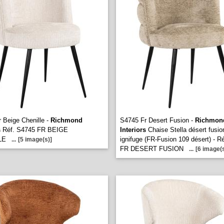
 Beige Chenille -
Richmond
S4745 Fr Desert Fusion -
Richmon
s
Réf. S4745 FR BEIGE
Interiors
Chaise Stella désert fusio
LE
ignifuge (FR-Fusion 109 désert) - R
...
[5 image(s)]
FR DESERT FUSION
...
[6 image(s