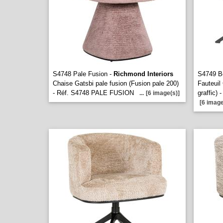
S4748 Pale Fusion -
Richmond Interiors
S4749 Be
Chaise Gatsbi pale fusion (Fusion pale 200)
Fauteuil
- Réf. S4748 PALE FUSION
graffic)
...
[6 image(s)]
[6 image