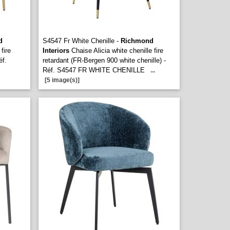
d
S4547 Fr White Chenille -
Richmond
fire
Interiors
Chaise Alicia white chenille fire
éf.
retardant (FR-Bergen 900 white chenille) -
Réf. S4547 FR WHITE CHENILLE
...
[5 image(s)]