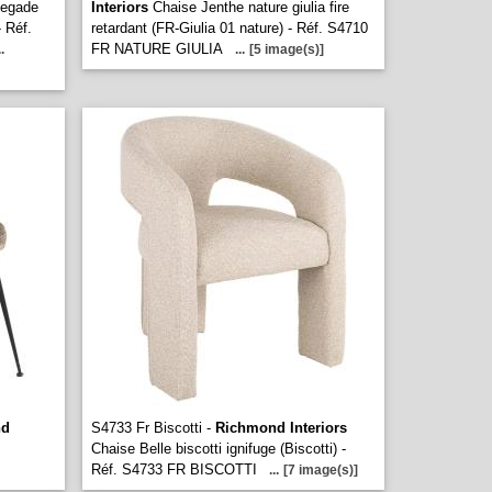
negade
Interiors
Chaise Jenthe nature giulia fire
 Réf.
retardant (FR-Giulia 01 nature) - Réf. S4710
FR NATURE GIULIA
..
...
[5 image(s)]
nd
S4733 Fr Biscotti -
Richmond Interiors
Chaise Belle biscotti ignifuge (Biscotti) -
Réf. S4733 FR BISCOTTI
...
[7 image(s)]