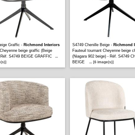
ige Graffic -
Richmond Interiors
S4749 Chenille Beige -
Richmond I
 Cheyenne beige graffic (Beige
Fauteuil tournant Cheyenne beige ch
 - Réf. S4749 BEIGE GRAFFIC
(Niagara 902 beige) - Réf. S4749 
...
BEIGE
(s)]
...
[6 image(s)]