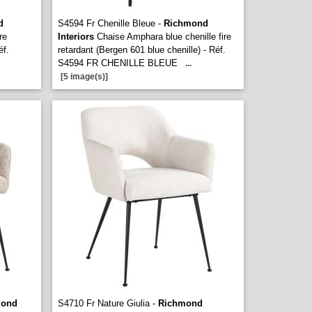
d
S4594 Fr Chenille Bleue -
Richmond
re
Interiors
Chaise Amphara blue chenille fire
éf.
retardant (Bergen 601 blue chenille) - Réf.
S4594 FR CHENILLE BLEUE
...
[5 image(s)]
mond
S4710 Fr Nature Giulia -
Richmond