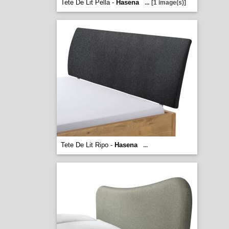
Tete De Lit Pella -
Hasena
...
[1 image(s)]
Tete De Lit Ripo -
Hasena
...