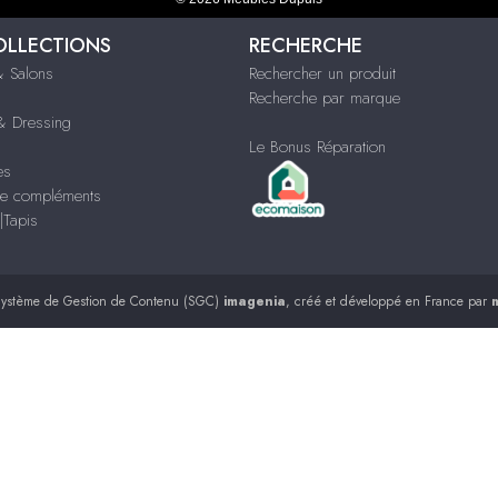
OLLECTIONS
RECHERCHE
 Salons
Rechercher un produit
Recherche par marque
 Dressing
Le Bonus Réparation
es
e compléments
|Tapis
ystème de Gestion de Contenu (SGC)
imagenia
, créé et développé en France par