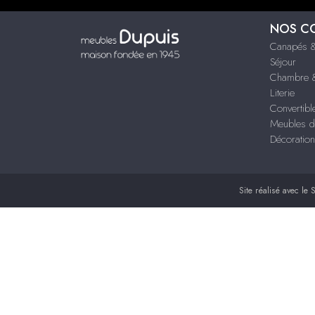
NOS C
Canapés &
Séjour
Chambre &
Literie
Convertibl
Meubles d
Décoration
Site réalisé avec le
S