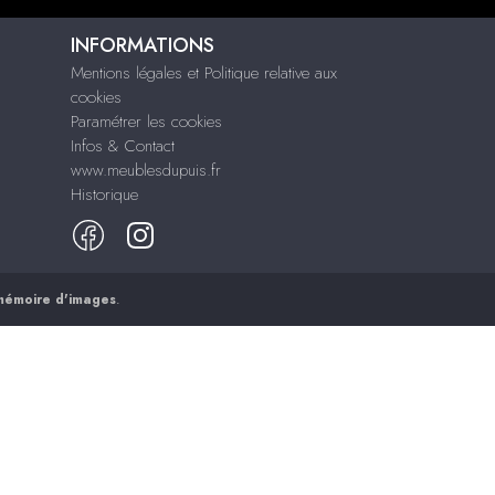
INFORMATIONS
Mentions légales et Politique relative aux
cookies
Paramétrer les cookies
Infos & Contact
www.meublesdupuis.fr
Historique
mémoire d'images
.