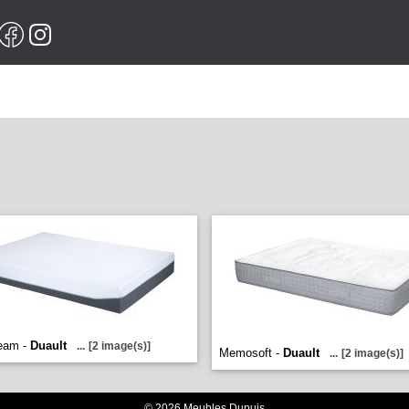
eam -
Duault
...
[2 image(s)]
Memosoft -
Duault
...
[2 image(s)]
© 2026 Meubles Dupuis