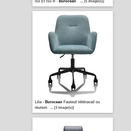
Iso Et Iso R -
Burocean
...
[5 image(s)]
Lilia -
Burocean
Fauteuil télétravail ou
réunion
...
[3 image(s)]