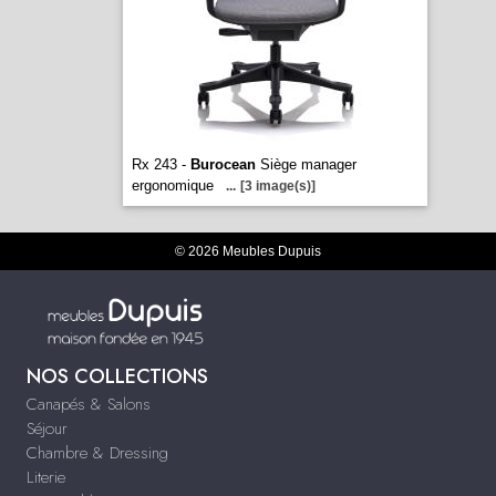
Rx 243 -
Burocean
Siège manager
ergonomique
...
[3 image(s)]
© 2026 Meubles Dupuis
NOS COLLECTIONS
Canapés & Salons
Séjour
Chambre & Dressing
Literie