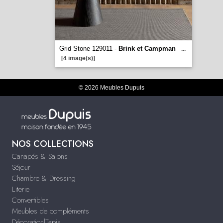
Grid Stone 129011 -
Brink et Campman
...
[4 image(s)]
© 2026 Meubles Dupuis
NOS COLLECTIONS
Canapés & Salons
Séjour
Chambre & Dressing
Literie
Convertibles
Meubles de compléments
Décoration|Tapis