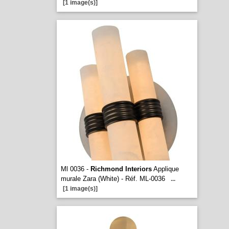
[1 image(s)]
Ml 0036 -
Richmond Interiors
Applique
murale Zara (White) - Réf. ML-0036
...
[1 image(s)]