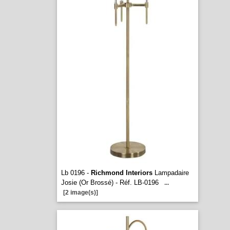
Lb 0196 -
Richmond Interiors
Lampadaire
Josie (Or Brossé) - Réf. LB-0196
...
[2 image(s)]