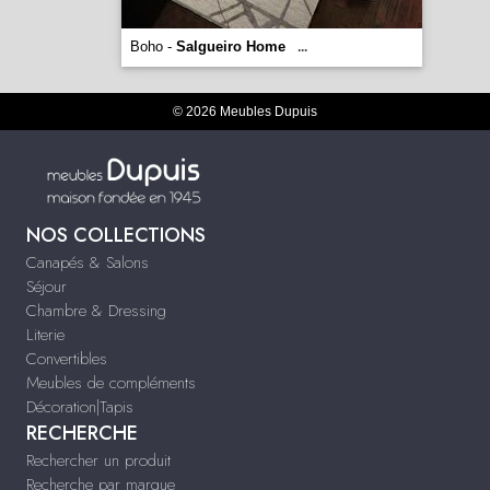
Boho -
Salgueiro Home
...
© 2026 Meubles Dupuis
NOS COLLECTIONS
Canapés & Salons
Séjour
Chambre & Dressing
Literie
Convertibles
Meubles de compléments
Décoration|Tapis
RECHERCHE
Rechercher un produit
Recherche par marque